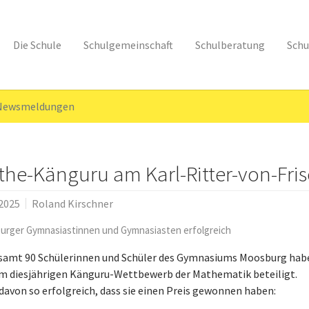
Die Schule
Schulgemeinschaft
Schulberatung
Schu
 Newsmeldungen
the-Känguru am Karl-Ritter-von-F
.2025
Roland Kirschner
urger Gymnasiastinnen und Gymnasiasten erfolgreich
samt 90 Schülerinnen und Schüler des Gymnasiums Moosburg hab
am diesjährigen Känguru-Wettbewerb der Mathematik beteiligt.
davon so erfolgreich, dass sie einen Preis gewonnen haben: