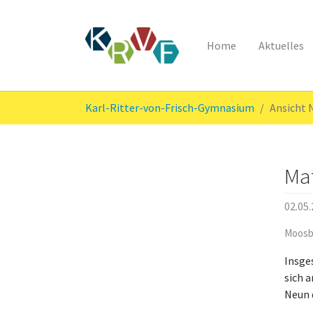
Home
Aktuelles
Skip to main content
You are here:
Karl-Ritter-von-Frisch-Gymnasium
Ansicht
Ma
02.05
Moosb
Insge
sich 
Neun 