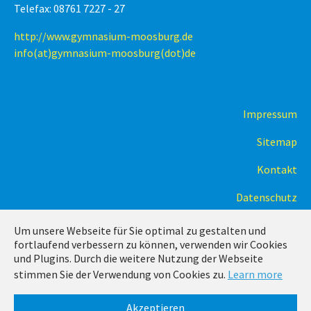
Telefax: 08761 7227 - 27
http://www.gymnasium-moosburg.de
info(at)gymnasium-moosburg(dot)de
Impressum
Sitemap
Kontakt
Datenschutz
Um unsere Webseite für Sie optimal zu gestalten und
fortlaufend verbessern zu können, verwenden wir Cookies
und Plugins. Durch die weitere Nutzung der Webseite
stimmen Sie der Verwendung von Cookies zu.
Learn more
Running with
TYPO3
and
Bootstrap Package
.
Akzeptieren