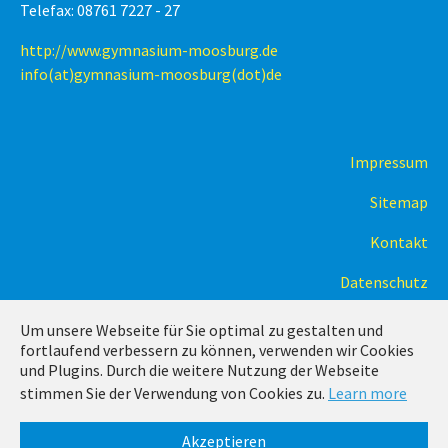
Telefax: 08761 7227 - 27
http://www.gymnasium-moosburg.de
info(at)gymnasium-moosburg(dot)de
Impressum
Sitemap
Kontakt
Datenschutz
Um unsere Webseite für Sie optimal zu gestalten und
fortlaufend verbessern zu können, verwenden wir Cookies
und Plugins. Durch die weitere Nutzung der Webseite
stimmen Sie der Verwendung von Cookies zu.
Learn more
Running with
TYPO3
and
Bootstrap Package
.
Akzeptieren