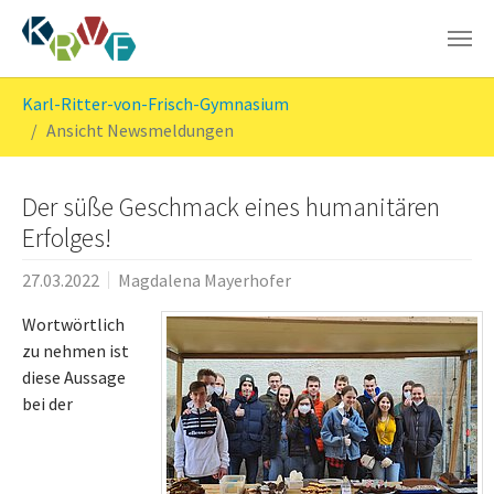
Skip to main content
You are here:
Karl-Ritter-von-Frisch-Gymnasium
Ansicht Newsmeldungen
Der süße Geschmack eines humanitären
Erfolges!
27.03.2022
Magdalena Mayerhofer
Wortwörtlich
zu nehmen ist
diese Aussage
bei der