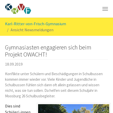
Skip to main content
You are here:
Karl-Ritter-von-Frisch-Gymnasium
Ansicht Newsmeldungen
Gymnasiasten engagieren sich beim
Projekt OWACHT!
18.09.2019
Konflikte unter Schülern und Beschädigungen in Schulbussen
kommen immer wieder vor. Viele Kinder und Jugendliche in
Schulbussen fühlen sich dann oft allein gelassen und wissen
nicht, was sie tun sollen. Da helfen seit diesem Schuljahr in
Moosburg 26 Schulbusbegleiter.
Dies sind
Schüler/-innen