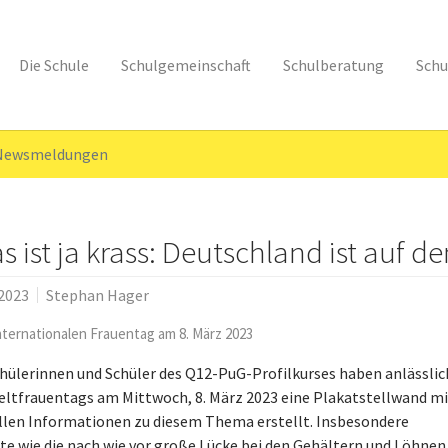
Die Schule
Schulgemeinschaft
Schulberatung
Schu
 Newsmeldungen
s ist ja krass: Deutschland ist auf de
.2023
Stephan Hager
ternationalen Frauentag am 8. März 2023
chülerinnen und Schüler des Q12-PuG-Profilkurses haben anlässlic
eltfrauentags am Mittwoch, 8. März 2023 eine Plakatstellwand mi
llen Informationen zu diesem Thema erstellt. Insbesondere
te wie die nach wie vor große Lücke bei den Gehältern und Löhnen