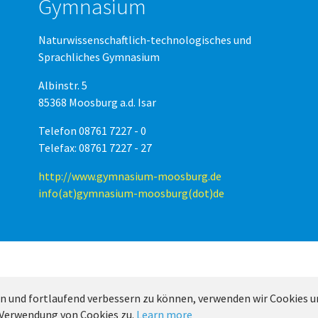
Gymnasium
Naturwissenschaftlich-technologisches und
Sprachliches Gymnasium
Albinstr. 5
85368 Moosburg a.d. Isar
Telefon 08761 7227 - 0
Telefax: 08761 7227 - 27
http://www.gymnasium-moosburg.de
info(at)gymnasium-moosburg(dot)de
Running with
TYPO3
and
Bootstrap Package
.
n und fortlaufend verbessern zu können, verwenden wir Cookies un
 Verwendung von Cookies zu.
Learn more