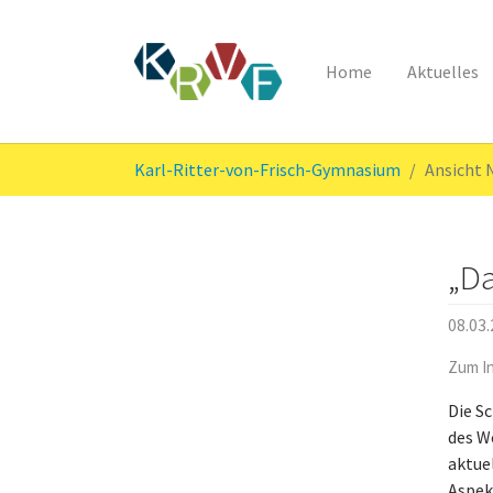
Home
Aktuelles
Skip to main content
You are here:
Karl-Ritter-von-Frisch-Gymnasium
Ansicht
„Da
08.03
Zum In
Die S
des W
aktue
Aspek