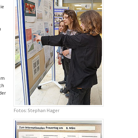
ie
n
 im
ch
der
Fotos: Stephan Hager