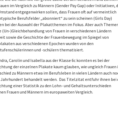
rauen im Vergleich zu Männern (Gender Pay Gap) oder Initiativen, d
mstand entgegenwirken sollen, dass Frauen oft auf vermeintlich
ntypische Berufsfelder „abonniert“ zu sein scheinen (Girls Day)
en bei der Auswahl der Plakatthemen im Fokus. Aber auch Theme
ie (Un-)Gleichbehandlung von Frauen in verschiedenen Ländern
eit sowie die Geschichte der Frauenbewegung im Spiegel von
lakaten aus verschiedenen Epochen wurden von den
tufenschülerinnen und -schülern thematisiert.
dra, Carolin und Isabella aus der Klasse 6c konnten es bei der
chtung der einzelnen Plakate kaum glauben, wie ungleich Frauen
schied zu Männern etwa im Berufsleben in vielen Ländern auch no
. Jahrhundert behandelt werden. Das Titelzitat entfuhr ihnen bei 
chtung einer Statistik zu den Lohn- und Gehaltsunterschieden
hen Frauen und Männern im europaweiten Vergleich.