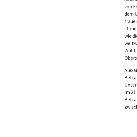
von F
dem U
fraue
stand
wie d
weltw
Wahlp
Obers
Alexan
Betra
Unter
im 21
Betra
zwisc