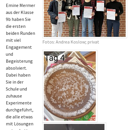
Emine Mermer
aus der Klasse
9b haben Sie
die ersten
beiden Runden
mit viel
Fotos: Andrea Koslow; privat
Engagement
und
Begeisterung
absolviert.
Dabei haben
Sie in der
Schule und
zuhause
Experimente
durchgeführt,
die alle etwas
mit Lösungen