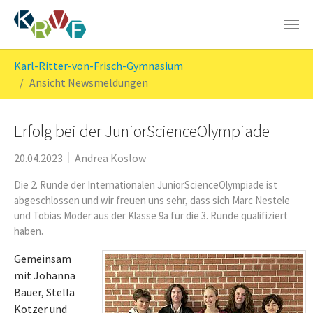
Skip to main content
You are here:
Karl-Ritter-von-Frisch-Gymnasium
Ansicht Newsmeldungen
Erfolg bei der JuniorScienceOlympiade
20.04.2023
Andrea Koslow
Die 2. Runde der Internationalen JuniorScienceOlympiade ist
abgeschlossen und wir freuen uns sehr, dass sich Marc Nestele
und Tobias Moder aus der Klasse 9a für die 3. Runde qualifiziert
haben.
Gemeinsam
mit Johanna
Bauer, Stella
Kotzer und