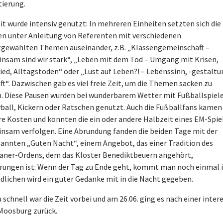
tierung.
it wurde intensiv genutzt: In mehreren Einheiten setzten sich die
en unter Anleitung von Referenten mit verschiedenen
tgewählten Themen auseinander, z.B. „Klassengemeinschaft –
nsam sind wir stark“, „Leben mit dem Tod – Umgang mit Krisen,
ied, Alltagstoden“ oder „Lust auf Leben?! – Lebenssinn, -gestaltu
ft“. Dazwischen gab es viel freie Zeit, um die Themen sacken zu
n. Diese Pausen wurden bei wunderbarem Wetter mit Fußballspiel
yball, Kickern oder Ratschen genutzt. Auch die Fußballfans kamen
hre Kosten und konnten die ein oder andere Halbzeit eines EM-Spie
nsam verfolgen. Eine Abrundung fanden die beiden Tage mit der
annten „Guten Nacht“, einem Angebot, das einer Tradition des
ianer-Ordens, dem das Kloster Benediktbeuern angehört,
rungen ist: Wenn der Tag zu Ende geht, kommt man noch einmal
dlichen wird ein guter Gedanke mit in die Nacht gegeben.
u schnell war die Zeit vorbei und am 26.06. ging es nach einer int
Moosburg zurück.