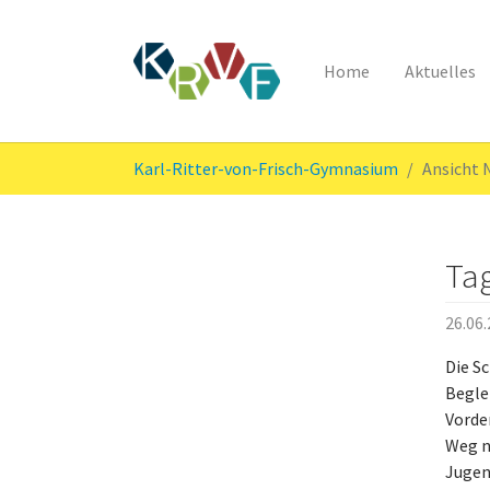
Home
Aktuelles
Skip to main content
You are here:
Karl-Ritter-von-Frisch-Gymnasium
Ansicht
Tag
26.06
Die S
Begle
Vorde
Weg n
Jugen