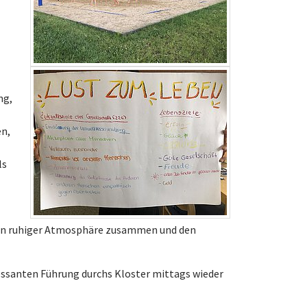
ng,
en,
ls
 in ruhiger Atmosphäre zusammen und den
eressanten Führung durchs Kloster mittags wieder