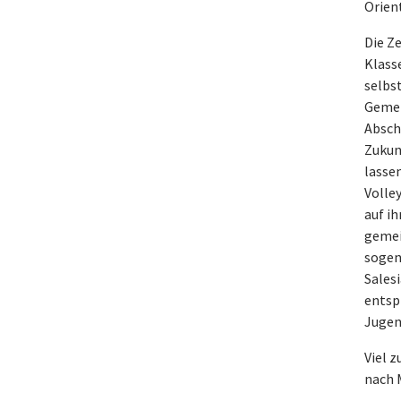
Orien
Die Ze
Klass
selbs
Gemei
Absch
Zukun
lasse
Volle
auf i
gemei
sogen
Sales
entsp
Jugen
Viel z
nach 